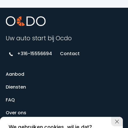
Uw auto start bij Ocdo
+316-15556694
Contact
Aanbod
Diensten
FAQ
Over ons
Contact
We gebruiken cookies, wil je dat?