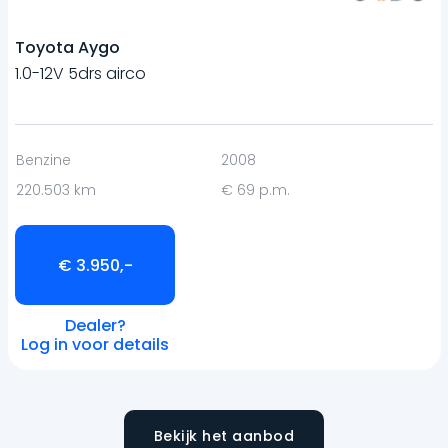
Toyota Aygo
1.0-12V 5drs airco
Benzine
2008
220.503 km
€ 69 p.m.
€ 3.950,-
Dealer?
Log in voor details
Bekijk het aanbod