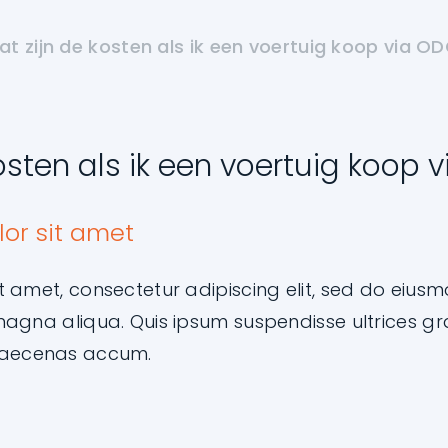
t zijn de kosten als ik een voertuig koop via OD
osten als ik een voertuig koop 
or sit amet
t amet, consectetur adipiscing elit, sed do eius
magna aliqua. Quis ipsum suspendisse ultrices gra
aecenas accum.