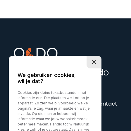
Uw auto start bij Ocdo
We gebruiken cookies,
wil je dat?
Cookies zijn kleine tekstbestanden met
informatie erin. Die plaatsen we kort op je
+316-15556694
Contact
apparaat. Zo zien we bijvoorbeeld welke
pagina’s je zag, waar je afhaakte en wat je
invulde. Op die manier hebben wij
informatie waar we jouw websitebezoek
beter mee maken. Handig toch? Natuurlijk
kies je zelf of je dat toestaat. Daar zijn we