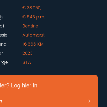
€ 38.950,-
js
€ 543 p.m.
of
Benzine
ssie
Automaat
tand
16.666 KM
ar
2023
rge
BTW
er? Log hier in
in