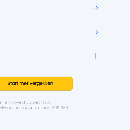
Start met vergelijken
nl
en Overstappen.nl BV.
M-vergunningsnummer 12012535.