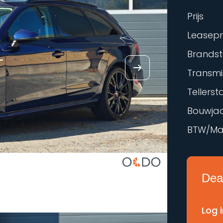
Prijs
Leasepri
Brandst
Transmi
Tellers
Bouwja
BTW/Ma
Deal
Log 