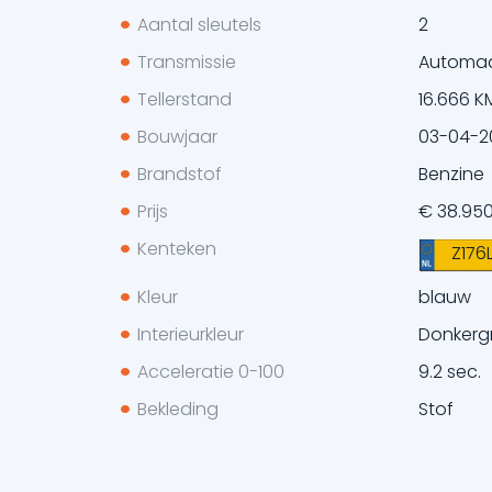
Aantal sleutels
2
Transmissie
Automa
Tellerstand
16.666 K
Bouwjaar
03-04-2
Brandstof
Benzine
Prijs
€ 38.950
Kenteken
Z176
Kleur
blauw
Interieurkleur
Donkergr
Acceleratie 0-100
9.2 sec.
Bekleding
Stof