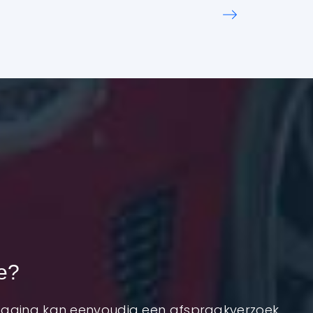
se?
 pagina kan eenvoudig een afspraakverzoek