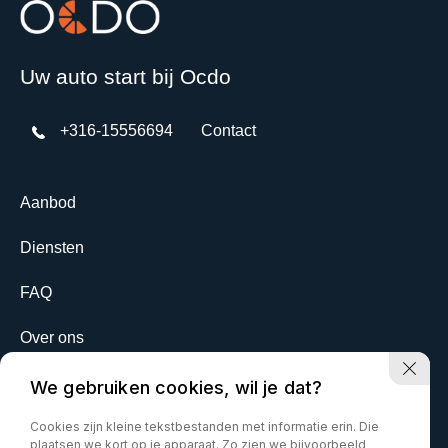
Uw auto start bij Ocdo
+316-15556694
Contact
Aanbod
Diensten
FAQ
Over ons
Contact
We gebruiken cookies, wil je dat?
Cookies zijn kleine tekstbestanden met informatie erin. Die
plaatsen we kort op je apparaat. Zo zien we bijvoorbeeld