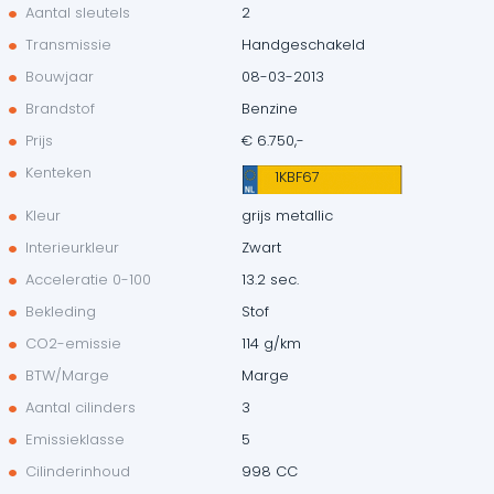
Aantal sleutels
2
Transmissie
Handgeschakeld
Bouwjaar
08-03-2013
Brandstof
Benzine
Prijs
€ 6.750,-
Kenteken
1KBF67
Kleur
grijs metallic
Interieurkleur
Zwart
Acceleratie 0-100
13.2 sec.
Bekleding
Stof
CO2-emissie
114 g/km
BTW/Marge
Marge
Aantal cilinders
3
Emissieklasse
5
Cilinderinhoud
998 CC