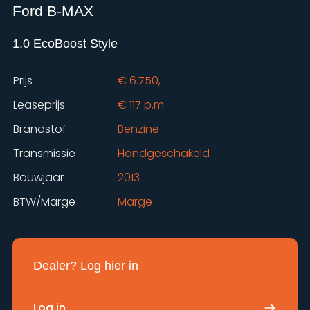
Ford B-MAX
1.0 EcoBoost Style
Prijs
€ 6.750,-
Leaseprijs
€ 117 p.m.
Brandstof
Benzine
Transmissie
Handgeschakeld
Bouwjaar
2013
BTW/Marge
Marge
Dealer? Log hier in
Log in