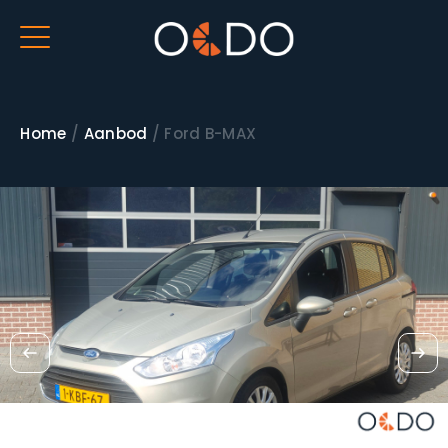
Home
/
Aanbod
/
Ford B-MAX