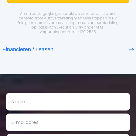
Alleen de vergelijkingsmodule op deze website wordt
beheerd door
Autoverzekering.nl
en Overstappen.nl BV.
Er is geen sprake van advisering maar van bemiddeling
op basis van
Execution Only
onder AFM-
vergunningsnummer 12012535.
Financieren / Leasen