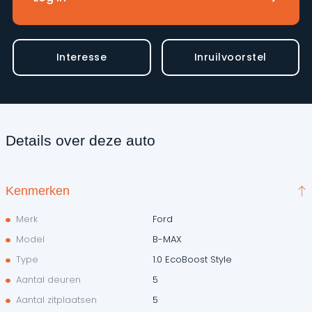
Interesse
Inruilvoorstel
Details over deze auto
Kenmerken
Merk
Ford
Model
B-MAX
Type
1.0 EcoBoost Style
Aantal deuren
5
Aantal zitplaatsen
5