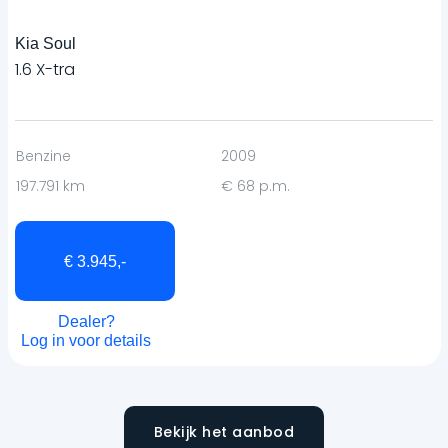
Kia Soul
1.6 X-tra
Benzine
2009
197.791 km
€ 68 p.m.
€ 3.945,-
Dealer?
Log in voor details
Bekijk het aanbod