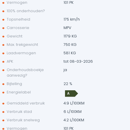
Vermogen
101 PK
100% onderhouden?
Topsnelheid
175 km/h
Carrosserie
MPV
Gewicht
1179 KG
Max. trekgewicht
750 KG
Laadvermogen
581 KG
APK
tot 08-03-2026
Onderhoudsboekje
ja
aanwezig?
Bijtelling
22 %
Energielabel
Gemiddeld verbruik
4.9 L/100KM
Verbruik stad
6 L/100KM
Verbruik snelweg
4.2 L/100KM
Vermogen
101 PK