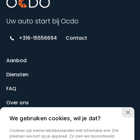
Uw auto start bij Ocdo
+316-15556694
Contact
Aanbod
Diensten
FAQ
Over ons
Contact
We gebruiken cookies, wil je dat?
Cookies zijn kleine tekstbestanden met informatie erin. Die
plaatsen we kort op je apparaat. Zo zien we bijvoorbeeld